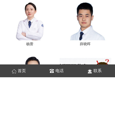
杨蕾
薛晓晖
首页
电话
联系
满孝民
牙套脸