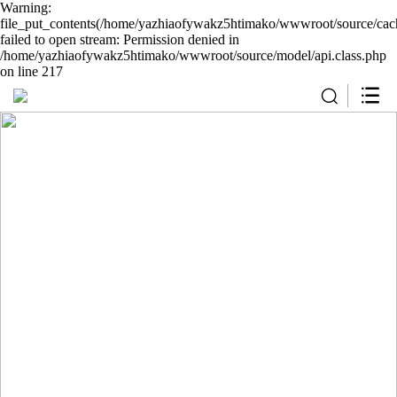
Warning:
file_put_contents(/home/yazhiaofywakz5htimako/wwwroot/source/cach
failed to open stream: Permission denied in
/home/yazhiaofywakz5htimako/wwwroot/source/model/api.class.php
on line 217