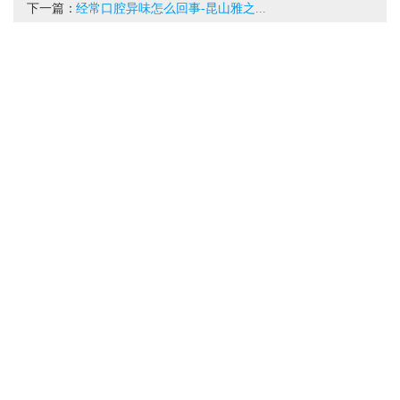
下一篇：
经常口腔异味怎么回事-昆山雅之...