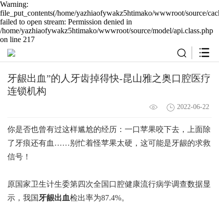
Warning:
file_put_contents(/home/yazhiaofywakz5htimako/wwwroot/source/cach
failed to open stream: Permission denied in
/home/yazhiaofywakz5htimako/wwwroot/source/model/api.class.php
on line 217
牙龈出血”的人牙齿掉得快-昆山雅之奥口腔医疗
连锁机构
2022-06-22
你是否也曾有过这样尴尬的经历：一口苹果咬下去，上面除
了牙痕还有血……别忙着怪苹果太硬，这可能是牙龈的求救
信号！
原国家卫生计生委第四次全国口腔健康流行病学调查数据显
示，我国
牙龈出血
检出率为87.4%。