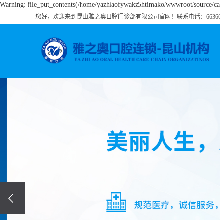
Warning: file_put_contents(/home/yazhiaofywakz5htimako/wwwroot/source/cach
您好，欢迎来到昆山雅之奥口腔门诊部有限公司官网！联系电话：663666