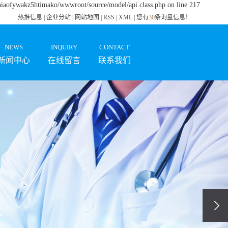
zhiaofywakz5htimako/wwwroot/source/model/api.class.php on line 217
热推信息
|
企业分站
|
网站地图
|
RSS
|
XML
|
您有
30
条询盘信息！
NEWS
INQUIRY
CONTACT
新闻中心
在线留言
联系我们