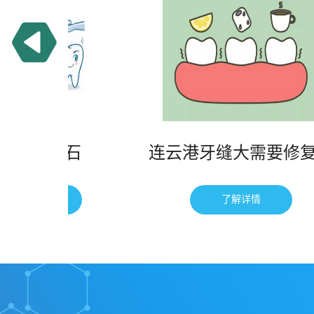
牙结石
连云港牙缝大需要修复吗
情
了解详情