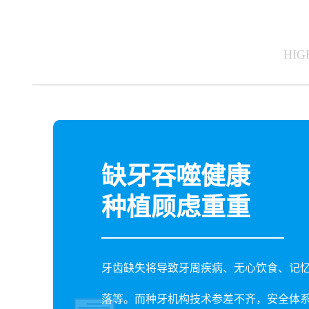
HIG
缺牙吞噬健康
种植顾虑重重
牙齿缺失将导致牙周疾病、无心饮食、记
落等。而种牙机构技术参差不齐，安全体