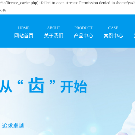
e/license_cache.php): failed to open stream: Permission denied in /home/ya
16
HOME
ABOUT
PRODUCT
CASE
网站首页
关于我们
产品中心
案例中心