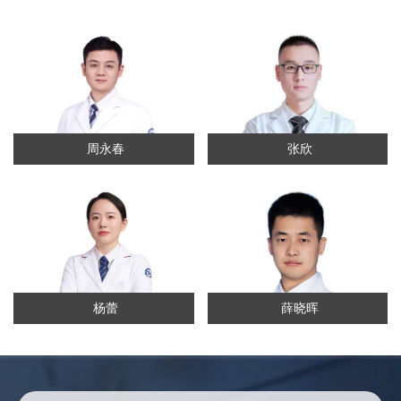
周永春
张欣
杨蕾
薛晓晖