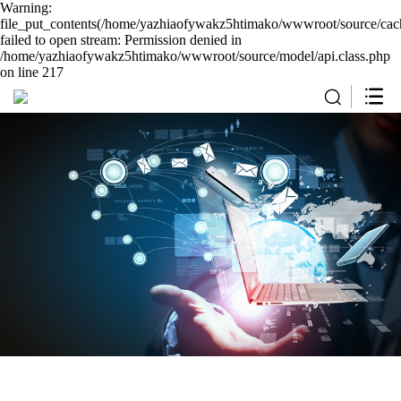
Warning:
file_put_contents(/home/yazhiaofywakz5htimako/wwwroot/source/cach
failed to open stream: Permission denied in
/home/yazhiaofywakz5htimako/wwwroot/source/model/api.class.php
on line 217