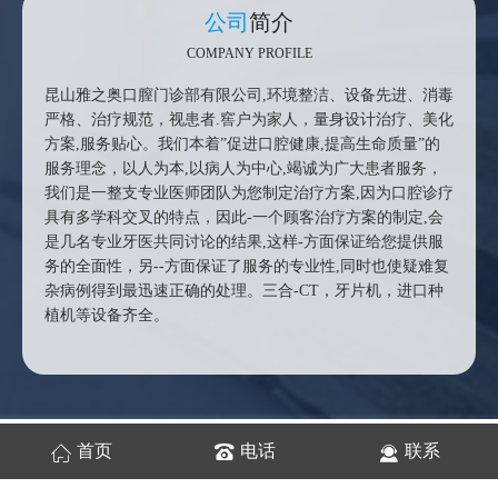
公司
简介
COMPANY PROFILE
昆山雅之奥口膣门诊部有限公司,环境整洁、设备先进、消毒
严格、治疗规范，视患者.窖户为家人，量身设计治疗、美化
方案,服务贴心。我们本着”促进口腔健康,提高生命质量”的
服务理念，以人为本,以病人为中心,竭诚为广大患者服务，
我们是一整支专业医师团队为您制定治疗方案,因为口腔诊疗
具有多学科交叉的特点，因此-一个顾客治疗方案的制定,会
是几名专业牙医共同讨论的结果,这样-方面保证给您提供服
务的全面性，另--方面保证了服务的专业性,同时也使疑难复
杂病例得到最迅速正确的处理。三合-CT，牙片机，进口种
植机等设备齐全。
环境
展示
首页
电话
联系
CASE DISPLAY