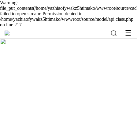
Warning:
file_put_contents(/home/yazhiaofywakz5htimako/wwwroot/source/cach
failed to open stream: Permission denied in
/home/yazhiaofywakz5htimako/wwwroot/source/model/api.class.php
on line 217