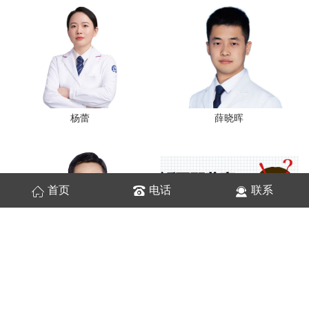
杨蕾
薛晓晖
首页
电话
联系
满孝民
牙套脸