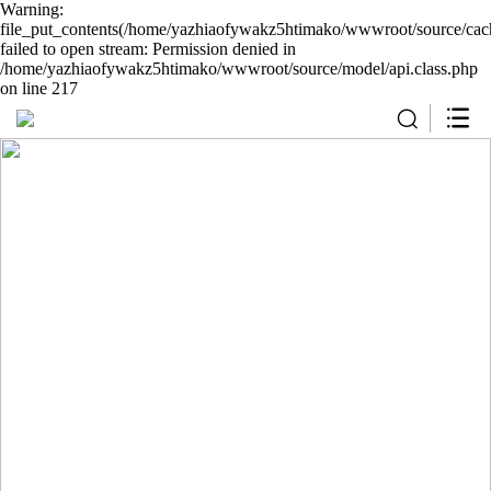
Warning:
file_put_contents(/home/yazhiaofywakz5htimako/wwwroot/source/cach
failed to open stream: Permission denied in
/home/yazhiaofywakz5htimako/wwwroot/source/model/api.class.php
on line 217