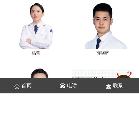
杨蕾
薛晓晖
首页
电话
联系
满孝民
牙套脸