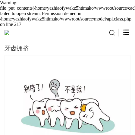
Warning:
file_put_contents(/home/yazhiaofywakz5htimako/wwwroot/source/cach
failed to open stream: Permission denied in
/home/yazhiaofywakz5htimako/wwwroot/source/model/api.class.php
on line 217
牙齿拥挤