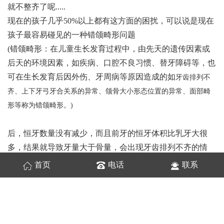
就不整齐了呢.....
现在的孩子几乎50%以上都有这方面的困扰，可以说是现在
孩子最容易碰见的一种错颌畸形问题
(错颌畸形：在儿童生长发育过程中，由先天的遗传因素或
后天的环境因素，如疾病、口腔不良习惯、替牙障碍等，也
可在生长发育后因外伤、牙周病等原因造成的如
牙齿排列不
齐、上下牙弓牙合关系的异常、颌骨大小形态位置的异常、面部畸
形等称为错颌畸形。)
后，恒牙数量没有减少，而且前牙的恒牙体积比乳牙大很
多，结果就导致牙量大于骨量，会出现牙齿排列不齐的情
况。
首页
电话
联系
简单说就是，只有啃咬的东西足够多，刺激颌骨生长发育，
牙弓才能有足够的空间容纳恒牙。否则，“田少树多”，恒牙
只能拥挤着生长了