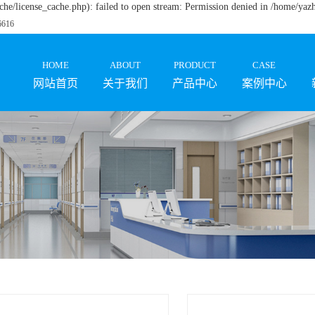
e/license_cache.php): failed to open stream: Permission denied in /home/ya
16
HOME
ABOUT
PRODUCT
CASE
网站首页
关于我们
产品中心
案例中心