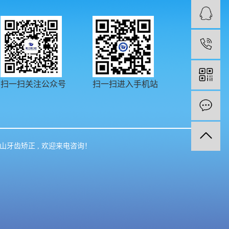
0
扫一扫关注公众号
扫一扫进入手机站
山牙齿矫正
, 欢迎来电咨询！