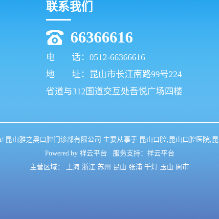
联系我们
66366616
电 话：0512-66366616
地 址：昆山市长江南路99号224
省道与312国道交互处吾悦广场四楼
azhiao.com/ 昆山雅之奥口腔门诊部有限公司 主要从事于
昆山口腔
,
昆山口腔医院
,
昆
Powered by
祥云平台
服务支持：
祥云平台
主营区域：
上海
浙江
苏州
昆山
张浦
千灯
玉山
周市