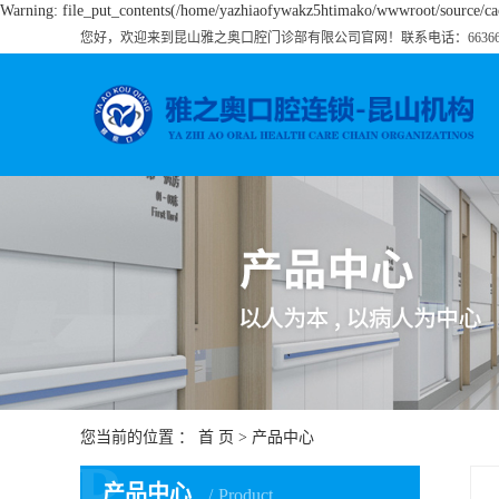
Warning: file_put_contents(/home/yazhiaofywakz5htimako/wwwroot/source/cach
您好，欢迎来到昆山雅之奥口腔门诊部有限公司官网！联系电话：663666
您当前的位置 ：
首 页
>
产品中心
P
产品中心
Product