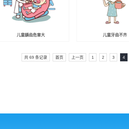
儿童龋齿危害大
儿童牙齿不齐
共 69 条记录
首页
上一页
1
2
3
4