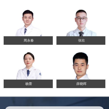
周永春
张欣
杨蕾
薛晓晖