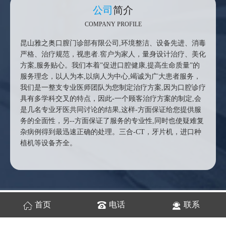
公司
简介
COMPANY PROFILE
昆山雅之奥口膣门诊部有限公司,环境整洁、设备先进、消毒
严格、治疗规范，视患者.窖户为家人，量身设计治疗、美化
方案,服务贴心。我们本着”促进口腔健康,提高生命质量”的
服务理念，以人为本,以病人为中心,竭诚为广大患者服务，
我们是一整支专业医师团队为您制定治疗方案,因为口腔诊疗
具有多学科交叉的特点，因此-一个顾客治疗方案的制定,会
是几名专业牙医共同讨论的结果,这样-方面保证给您提供服
务的全面性，另--方面保证了服务的专业性,同时也使疑难复
杂病例得到最迅速正确的处理。三合-CT，牙片机，进口种
植机等设备齐全。
环境
展示
首页
电话
联系
CASE DISPLAY