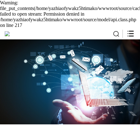
Warning:
file_put_contents(/home/yazhiaofywakz5htimako/wwwroot/source/cach
failed to open stream: Permission denied in
/home/yazhiaofywakz5htimako/wwwroot/source/model/api.class.php
on line 217